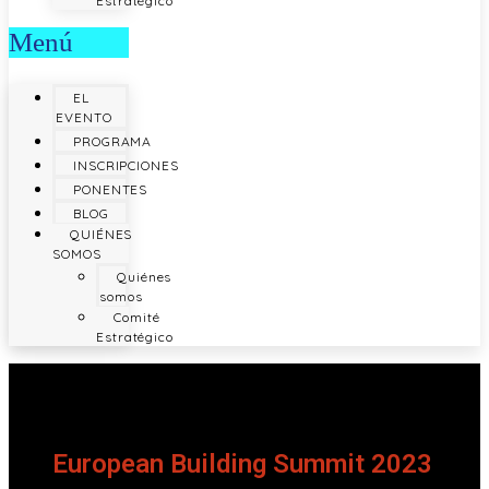
Estratégico
Menú
EL
EVENTO
PROGRAMA
INSCRIPCIONES
PONENTES
BLOG
QUIÉNES
SOMOS
Quiénes
somos
Comité
Estratégico
European Building Summit 2023