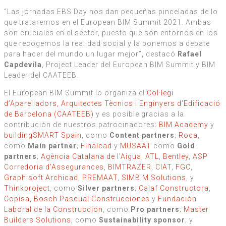
“Las jornadas EBS Day nos dan pequeñas pinceladas de lo
que trataremos en el European BIM Summit 2021. Ambas
son cruciales en el sector, puesto que son entornos en los
que recogemos la realidad social y la ponemos a debate
para hacer del mundo un lugar mejor”, destacó
Rafael
Capdevila
, Project Leader del European BIM Summit y BIM
Leader del CAATEEB.
El European BIM Summit lo organiza el
Col·legi
d’Aparelladors, Arquitectes Tècnics i Enginyers d’Edificació
de Barcelona (CAATEEB)
y es posible gracias a la
contribución de nuestros patrocinadores:
BIM Academy
y
buildingSMART Spain
, como
Content partners
;
Roca
,
como
Main partner
;
Finalcad
y
MUSAAT
como
Gold
partners
;
Agència Catalana de l’Aigua
,
ATL
,
Bentley
,
ASP
Corredoria d’Assegurances
,
BIMTRAZER
,
CIAT
,
FGC
,
Graphisoft Archicad
,
PREMAAT
,
SIMBIM Solutions
, y
Thinkproject
, como
Silver partners
;
Calaf Constructora
,
Copisa
,
Bosch Pascual Construcciones
y
Fundación
Laboral de la Construcción
, como
Pro partners
;
Master
Builders Solutions
, como
Sustainability sponsor
; y