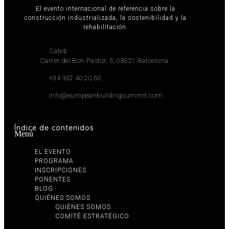
El evento internacional de referencia sobre la
construcción industrializada, la sostenibilidad y la
rehabilitación.
Cateb
Carrer del Bon Pastor, 5, 08021 Barcelona
+34 932 40 20 60
info@europeanbuildingsummit.com
Índice de contenidos
Menú
EL EVENTO
PROGRAMA
INSCRIPCIONES
PONENTES
BLOG
QUIÉNES SOMOS
QUIÉNES SOMOS
COMITÉ ESTRATÉGICO