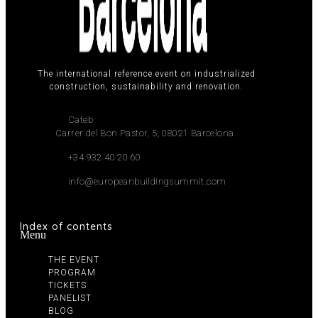
The international reference event on industrialized
construction, sustainability and renovation.
Cateb
Carrer del Bon Pastor, 5, 08021 Barcelona
+34 932 40 20 60
info@europeanbuildingsummit.com
Index of contents
Menu
THE EVENT
PROGRAM
TICKETS
PANELIST
BLOG