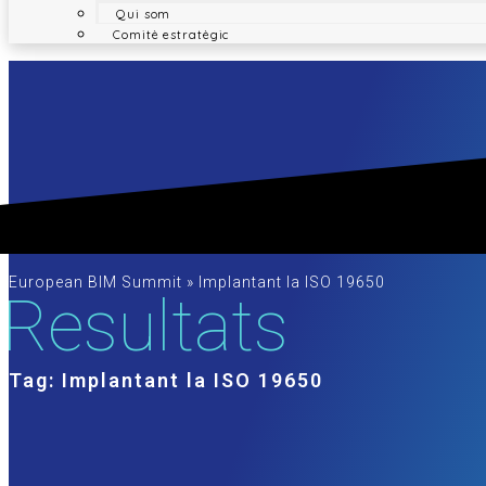
Qui som
Comitè estratègic
European BIM Summit
»
Implantant la ISO 19650
Resultats
Tag: Implantant la ISO 19650