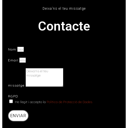
Deixa’ns el teu missatge
Contacte
Nom
Email
missatge
RGPD
He llegit i accepto la
Política de Protecció de Dades
ENVIAR