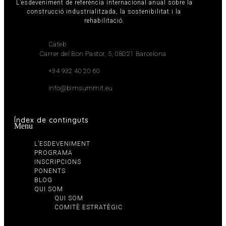
L’esdeveniment de referència internacional anual sobre la
construcció industrialitzada, la sostenibilitat i la
rehabilitació.
Cateb
Carrer del Bon Pastor, 5, 08021 Barcelona
+34 932 40 20 60
info@bimsummit.eu
Índex de continguts
Menu
L’ESDEVENIMENT
PROGRAMA
INSCRIPCIONS
PONENTS
BLOG
QUI SOM
QUI SOM
COMITÈ ESTRATÈGIC